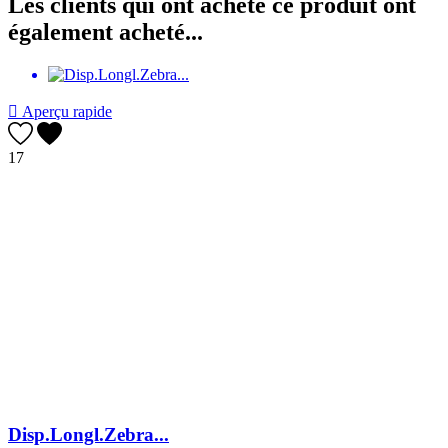
Les clients qui ont acheté ce produit ont
également acheté...

Aperçu rapide
17
Disp.Longl.Zebra...