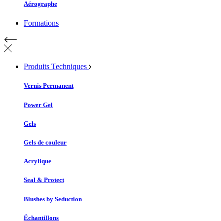
Aérographe
Formations
Produits Techniques
Vernis Permanent
Power Gel
Gels
Gels de couleur
Acrylique
Seal & Protect
Blushes by Seduction
Échantillons