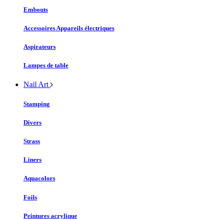
Embouts
Accessoires Appareils électriques
Aspirateurs
Lampes de table
Nail Art
Stamping
Divers
Strass
Liners
Aquacolors
Foils
Peintures acrylique