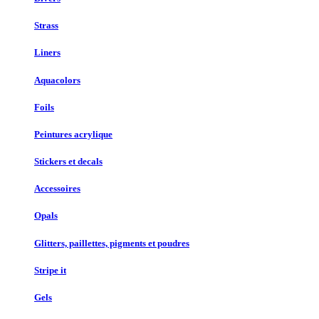
Strass
Liners
Aquacolors
Foils
Peintures acrylique
Stickers et decals
Accessoires
Opals
Glitters, paillettes, pigments et poudres
Stripe it
Gels