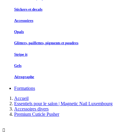
Stickers et decals
Accessoires
Opals
Glitters, paillettes, pigments et poudres
Stripe it
Gels
Aérographe
Formations
Accueil
Essentiels pour le salon | Magnetic Nail Luxembourg
Accessoires divers
Premium Cuticle Pusher
