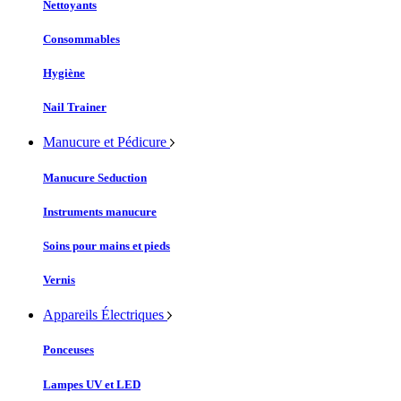
Nettoyants
Consommables
Hygiène
Nail Trainer
Manucure et Pédicure
Manucure Seduction
Instruments manucure
Soins pour mains et pieds
Vernis
Appareils Électriques
Ponceuses
Lampes UV et LED