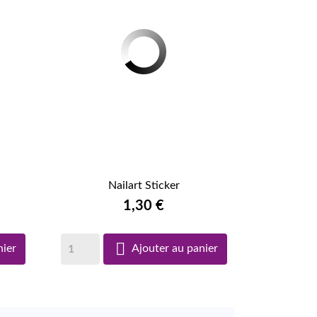
Nailart Sticker

APERÇU RAPIDE
1,30 €

nier
Ajouter au panier