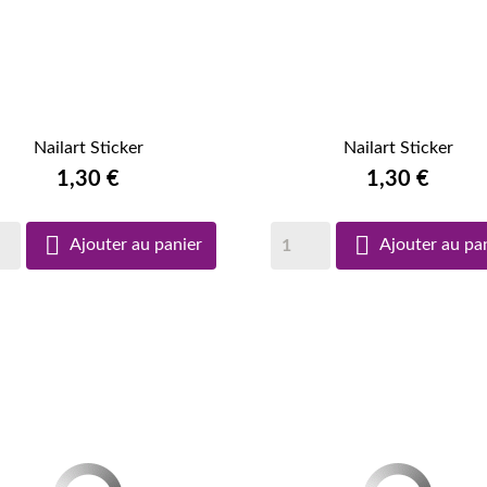
Nailart Sticker
Nailart Sticker


APERÇU RAPIDE
1,30 €
APERÇU RAPIDE
1,30 €


Ajouter au panier
Ajouter au pa