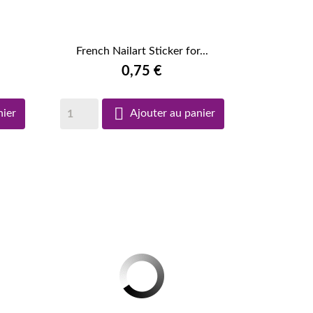
French Nailart Sticker for...

APERÇU RAPIDE
0,75 €

nier
Ajouter au panier