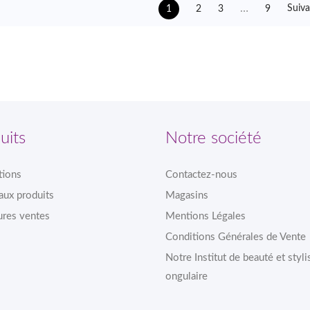
…
Suiva
2
3
9
1
uits
Notre société
tions
Contactez-nous
ux produits
Magasins
ures ventes
Mentions Légales
Conditions Générales de Vente
Notre Institut de beauté et styli
ongulaire