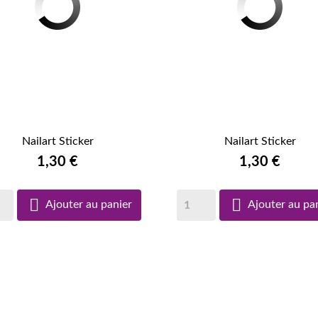
Nailart Sticker
Nailart Sticker


APERÇU RAPIDE
1,30 €
APERÇU RAPIDE
1,30 €


Ajouter au panier
Ajouter au pa