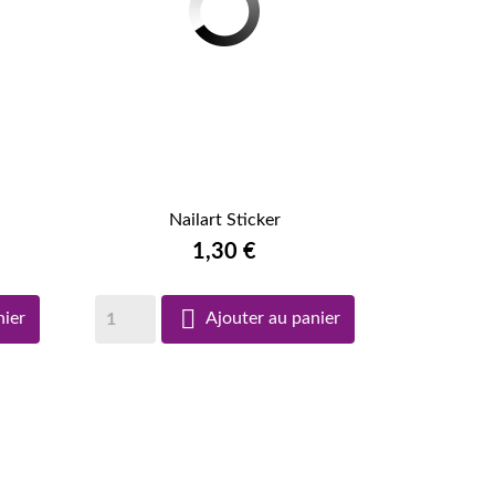
Nailart Sticker

APERÇU RAPIDE
1,30 €

nier
Ajouter au panier