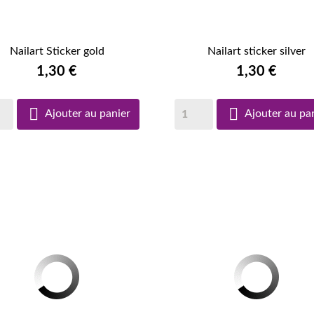
Nailart Sticker gold
Nailart sticker silver


APERÇU RAPIDE
1,30 €
APERÇU RAPIDE
1,30 €


Ajouter au panier
Ajouter au pa