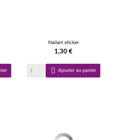
Nailart sticker

APERÇU RAPIDE
1,30 €

nier
Ajouter au panier