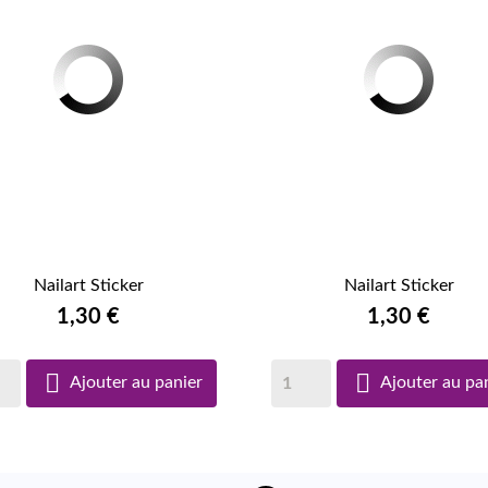
Nailart Sticker
Nailart Sticker


APERÇU RAPIDE
1,30 €
APERÇU RAPIDE
1,30 €


Ajouter au panier
Ajouter au pa